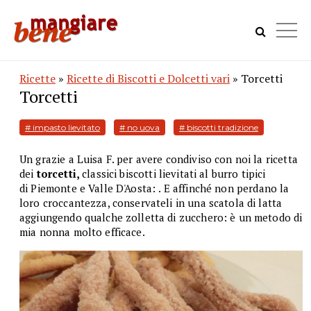
Ricette
»
Ricette di Biscotti e Dolcetti vari
» Torcetti
Torcetti
# impasto lievitato
# no uova
# biscotti tradizione
Un grazie a Luisa F. per avere condiviso con noi la ricetta
dei
torcetti,
classici biscotti lievitati al burro tipici
di Piemonte e Valle D'Aosta:
. E affinché non perdano la
loro croccantezza, conservateli in una scatola di latta
aggiungendo qualche zolletta di zucchero: è un metodo di
mia nonna molto efficace.