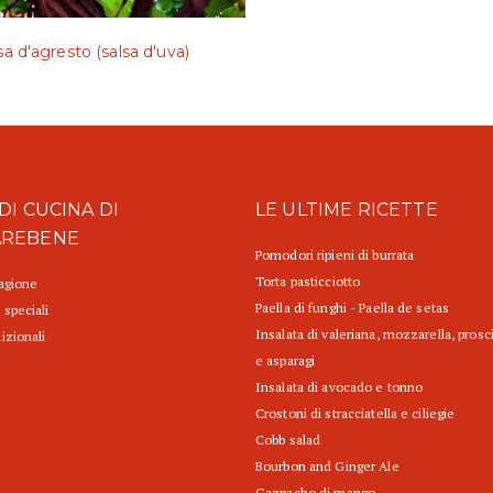
sa d'agresto (salsa d'uva)
DI CUCINA DI
LE ULTIME RICETTE
AREBENE
Pomodori ripieni di burrata
Torta pasticciotto
tagione
Paella di funghi - Paella de setas
 speciali
Insalata di valeriana, mozzarella, prosc
izionali
e asparagi
Insalata di avocado e tonno
Crostoni di stracciatella e ciliegie
Cobb salad
Bourbon and Ginger Ale
Gazpacho di mango