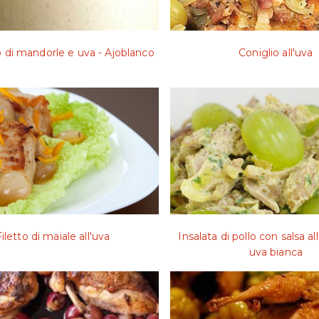
di mandorle e uva - Ajoblanco
Coniglio all'uva
Filetto di maiale all'uva
Insalata di pollo con salsa a
uva bianca