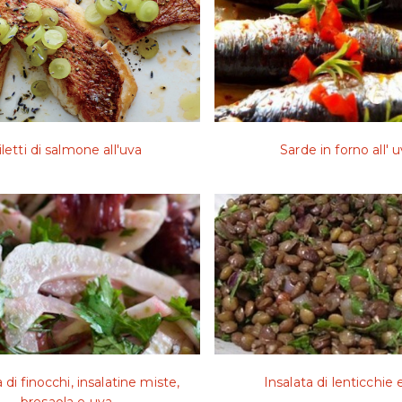
iletti di salmone all'uva
Sarde in forno all' 
 di finocchi, insalatine miste,
Insalata di lenticchie 
bresaola e uva