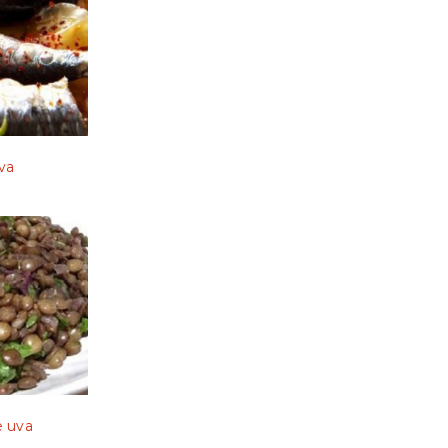
uva
e uva