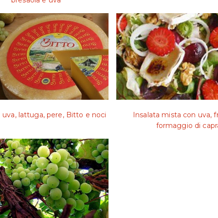
i uva, lattuga, pere, Bitto e noci
Insalata mista con uva, f
formaggio di capr