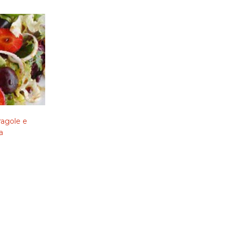
ragole e
a