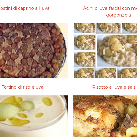
ostini di caprino all' uva
Acini di uva farciti con 
gorgonzola
Tortino di riso e uva
Risotto all'uva e sals