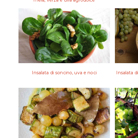
Insalata di soncino, uva e noci
Insalata d