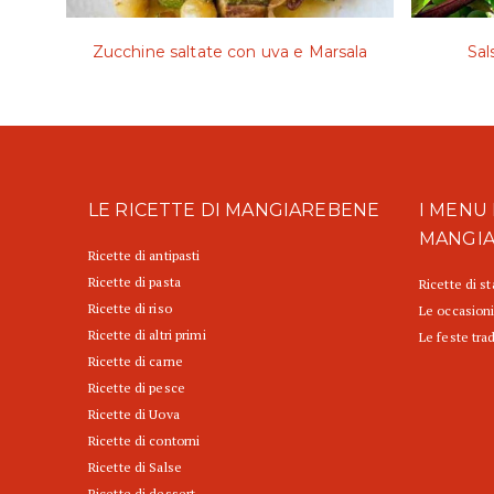
Zucchine saltate con uva e Marsala
Sal
LE RICETTE DI MANGIAREBENE
I MENU 
MANGI
Ricette di antipasti
Ricette di pasta
Ricette di s
Ricette di riso
Le occasioni
Ricette di altri primi
Le feste trad
Ricette di carne
Ricette di pesce
Ricette di Uova
Ricette di contorni
Ricette di Salse
Ricette di dessert