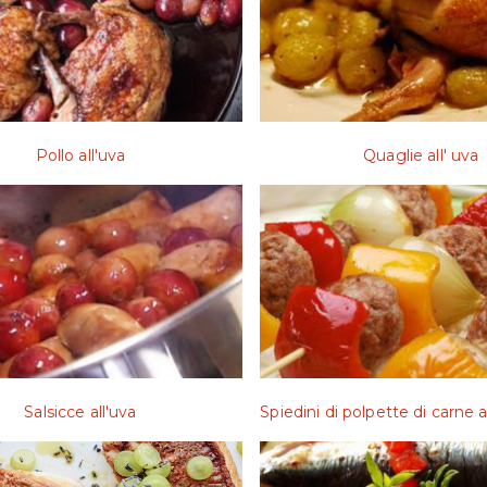
Pollo all'uva
Quaglie all' uva
Salsicce all'uva
Spiedini di polpette di carne 