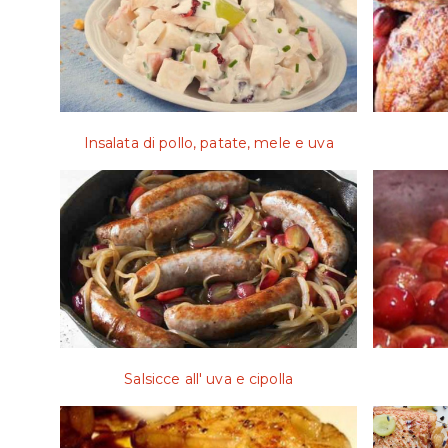
Insalata di pollo, patate, mele e uva
Salsicce all' uva e cipolla