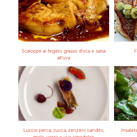
Scaloppe al fegato grasso d'oca e salsa
F
all'uva
Luccio perca, zucca, zenzero candito,
Insalata
mela, verza e uva agrodolce