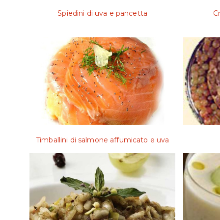
Spiedini di uva e pancetta
Cr
Timballini di salmone affumicato e uva