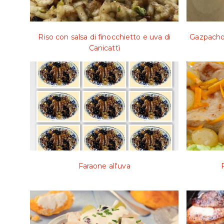
Riso con salsa di finocchietto e uva di
Gazpacho 
Canicattì
Faraone all'uva