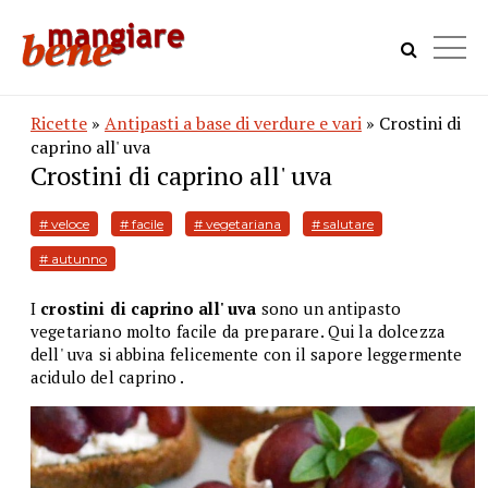
Ricette
»
Antipasti a base di verdure e vari
» Crostini di
caprino all' uva
Crostini di caprino all' uva
# veloce
# facile
# vegetariana
# salutare
# autunno
I
crostini di caprino all' uva
sono
un antipasto
vegetariano molto facile da preparare. Qui la dolcezza
dell' uva si abbina felicemente con il sapore leggermente
acidulo del caprino .