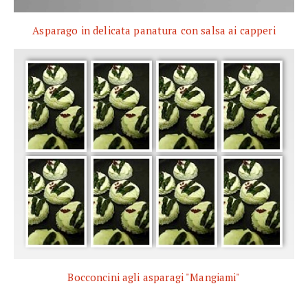
Asparago in delicata panatura con salsa ai capperi
Bocconcini agli asparagi "Mangiami"