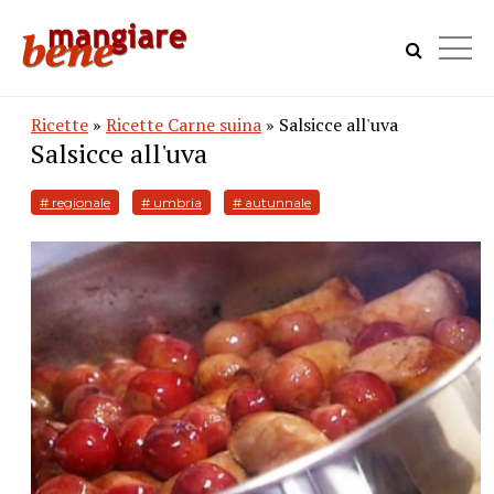
Ricette
»
Ricette Carne suina
» Salsicce all'uva
Salsicce all'uva
# regionale
# umbria
# autunnale