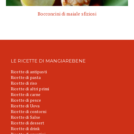
Bocconcini di maiale sfiziosi
LE RICETTE DI MANGIAREBENE
Ricette di antipasti
Ricette di pasta
Ricette di riso
Ricette di altri primi
Ricette di carne
Ricette di pesce
Ricette di Uova
Ricette di contorni
Ricette di Salse
Ricette di dessert
Ricette di drink