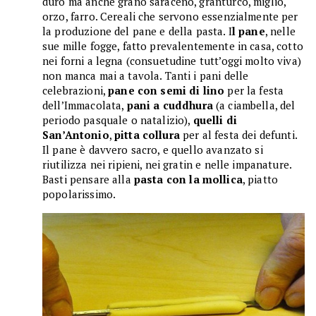
duro ma anche grano saraceno, granturco, miglio,
orzo, farro. Cereali che servono essenzialmente per
la produzione del pane e della pasta. I
l pane
, nelle
sue mille fogge, fatto prevalentemente in casa, cotto
nei forni a legna (consuetudine tutt’oggi molto viva)
non manca mai a tavola. Tanti i pani delle
celebrazioni,
pane con semi di lino
per la festa
dell’Immacolata,
pani a cuddhura
(a ciambella, del
periodo pasquale o natalizio),
quelli di
San’Antonio
,
pitta collura
per al festa dei defunti.
Il pane è davvero sacro, e quello avanzato si
riutilizza nei ripieni, nei gratin e nelle impanature.
Basti pensare alla
pasta con la mollica
, piatto
popolarissimo.