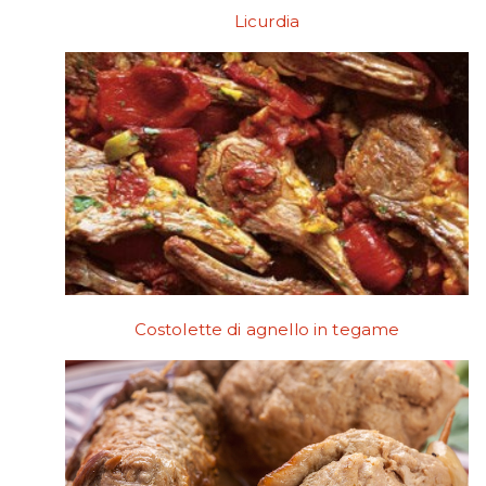
Licurdia
Costolette di agnello in tegame