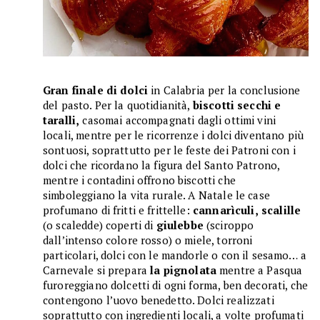
Gran finale di dolci
in Calabria per la conclusione
del pasto. Per la quotidianità,
biscotti secchi e
taralli,
casomai accompagnati dagli ottimi vini
locali, mentre per le ricorrenze i dolci diventano più
sontuosi, soprattutto per le feste dei Patroni con i
dolci che ricordano la figura del Santo Patrono,
mentre i contadini offrono biscotti che
simboleggiano la vita rurale. A Natale le case
profumano di fritti e frittelle:
cannarìculi,
scalille
(o scaledde) coperti di
giulebbe
(sciroppo
dall’intenso colore rosso) o miele, torroni
particolari, dolci con le mandorle o con il sesamo… a
Carnevale si prepara
la pignolata
mentre a Pasqua
furoreggiano dolcetti di ogni forma, ben decorati, che
contengono l’uovo benedetto. Dolci realizzati
soprattutto con ingredienti locali, a volte profumati