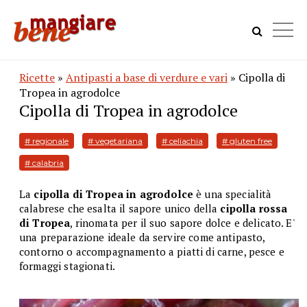
Ricette
»
Antipasti a base di verdure e vari
» Cipolla di
Tropea in agrodolce
Cipolla di Tropea in agrodolce
# regionale
# vegetariana
# celiachia
# gluten free
# calabria
La
cipolla di Tropea in agrodolce
è una specialità
calabrese che esalta il sapore unico della
cipolla rossa
di Tropea
, rinomata per il suo sapore dolce e delicato. E'
una preparazione ideale da servire come antipasto,
contorno o accompagnamento a piatti di carne, pesce e
formaggi stagionati.