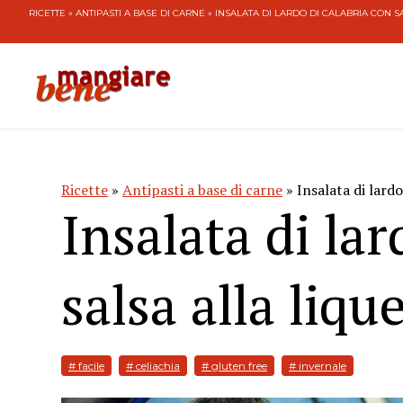
RICETTE
»
ANTIPASTI A BASE DI CARNE
» INSALATA DI LARDO DI CALABRIA CON S
Ricette
»
Antipasti a base di carne
» Insalata di lardo
Insalata di la
salsa alla liqu
# facile
# celiachia
# gluten free
# invernale