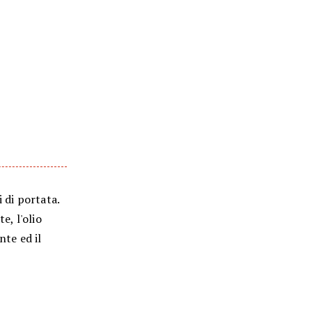
i di portata.
e, l'olio
nte ed il