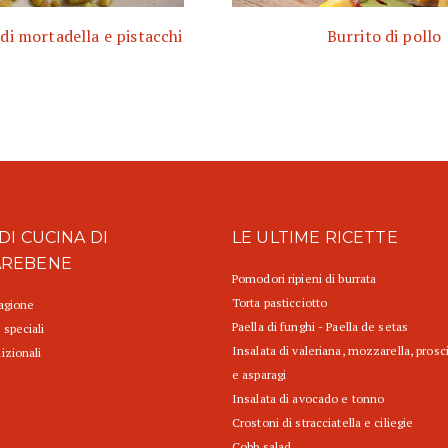
i mortadella e pistacchi
Burrito di pollo
DI CUCINA DI
LE ULTIME RICETTE
AREBENE
Pomodori ripieni di burrata
Torta pasticciotto
tagione
Paella di funghi - Paella de setas
 speciali
Insalata di valeriana, mozzarella, prosc
izionali
e asparagi
Insalata di avocado e tonno
Crostoni di stracciatella e ciliegie
Cobb salad