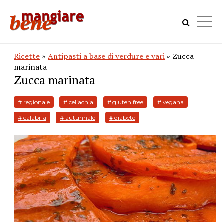
Ricette
»
Antipasti a base di verdure e vari
» Zucca
marinata
Zucca marinata
# regionale
# celiachia
# gluten free
# vegana
# calabria
# autunnale
# diabete