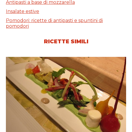
Antipasti a base di mozzarella
Insalate estive
Pomodori: ricette di antipasti e spuntini di
pomodori
RICETTE SIMILI