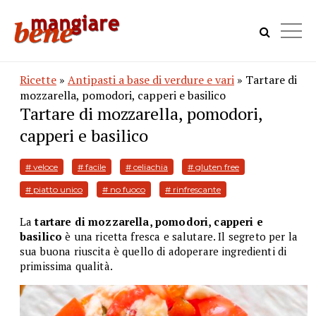
Ricette
»
Antipasti a base di verdure e vari
» Tartare di
mozzarella, pomodori, capperi e basilico
Tartare di mozzarella, pomodori,
capperi e basilico
# veloce
# facile
# celiachia
# gluten free
# piatto unico
# no fuoco
# rinfrescante
La
tartare di mozzarella, pomodori, capperi e
basilico
è una ricetta fresca e salutare. Il segreto per la
sua buona riuscita è quello di adoperare ingredienti di
primissima qualità.