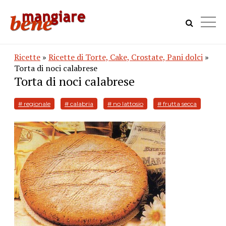
Ricette
»
Ricette di Torte, Cake, Crostate, Pani dolci
»
Torta di noci calabrese
Torta di noci calabrese
# regionale
# calabria
# no lattosio
# frutta secca