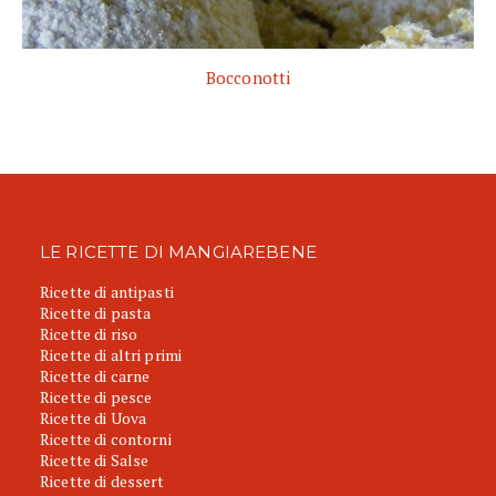
Bocconotti
LE RICETTE DI MANGIAREBENE
Ricette di antipasti
Ricette di pasta
Ricette di riso
Ricette di altri primi
Ricette di carne
Ricette di pesce
Ricette di Uova
Ricette di contorni
Ricette di Salse
Ricette di dessert