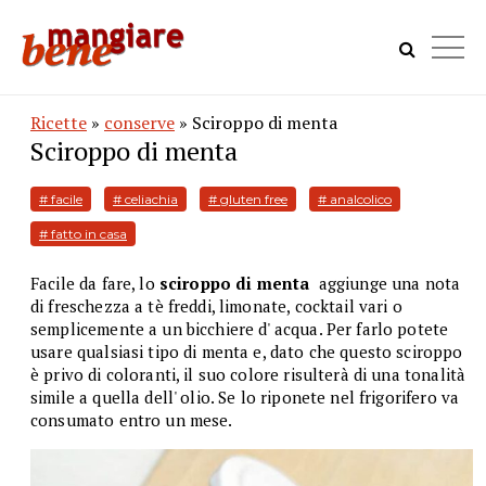
Ricette
»
conserve
» Sciroppo di menta
Sciroppo di menta
# facile
# celiachia
# gluten free
# analcolico
# fatto in casa
Facile da fare, lo
sciroppo di menta
aggiunge una nota
di freschezza a tè freddi, limonate, cocktail vari o
semplicemente a un bicchiere d' acqua. Per farlo potete
usare qualsiasi tipo di menta e, dato che questo sciroppo
è privo di coloranti, il suo colore risulterà di una tonalità
simile a quella dell' olio. Se lo riponete nel frigorifero va
consumato entro un mese.