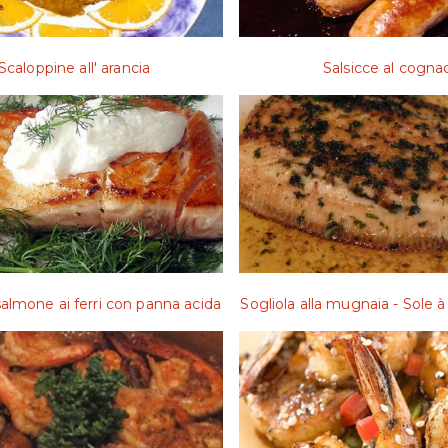
Scaloppine all' arancia
Salsicce al cogna
 salmone ai ferri con panna acida
Sogliola alla mugnaia - Sole 