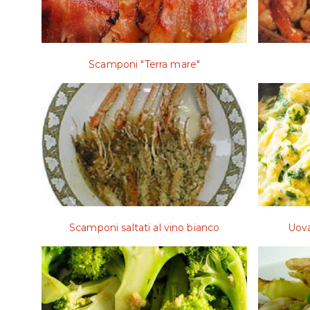
Scamponi "Terra mare"
Scamponi saltati al vino bianco
Uova