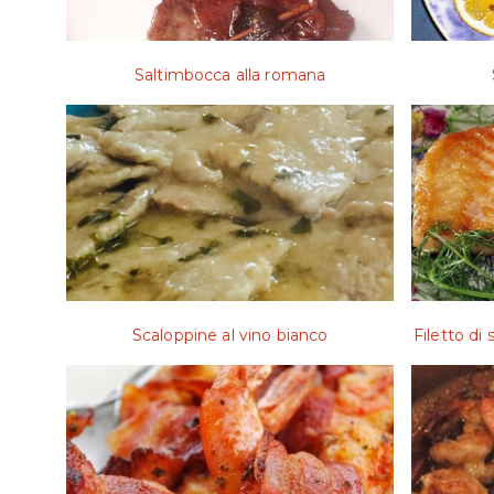
Saltimbocca alla romana
Scaloppine al vino bianco
Filetto di