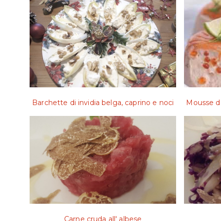
Barchette di invidia belga, caprino e noci
Mousse di
Carne cruda all' albese