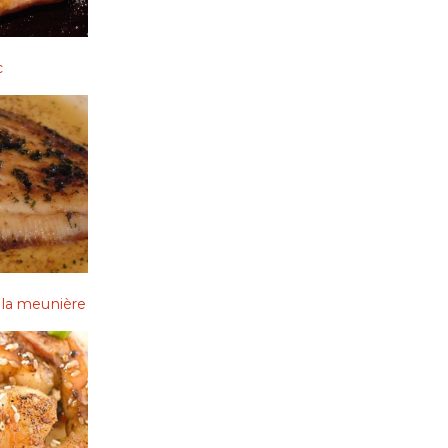
c
à la meunière