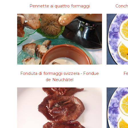
Pennette ai quattro formaggi
Conch
Fonduta di formaggi svizzera - Fondue
Fe
de Neuchâtel