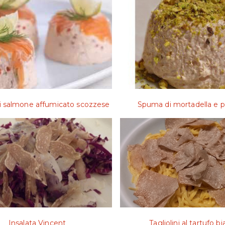
 salmone affumicato scozzese
Spuma di mortadella e p
Insalata Vincent
Tagliolini al tartufo b