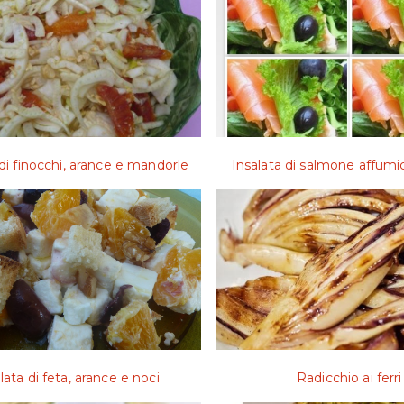
 di finocchi, arance e mandorle
Insalata di salmone affumi
lata di feta, arance e noci
Radicchio ai ferri