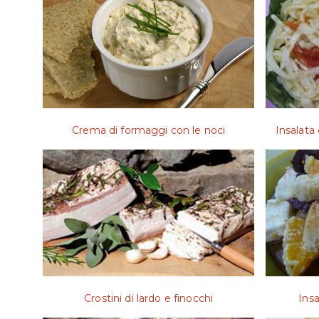
Crema di formaggi con le noci
Insalata
Crostini di lardo e finocchi
Insa