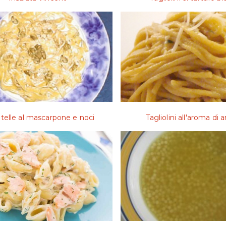
atelle al mascarpone e noci
Tagliolini all'aroma di a