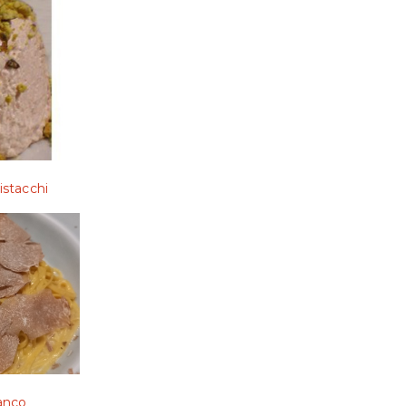
istacchi
ianco