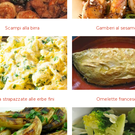
Scampi alla birra
Gamberi al sesam
 strapazzate alle erbe fini
Omelette frances