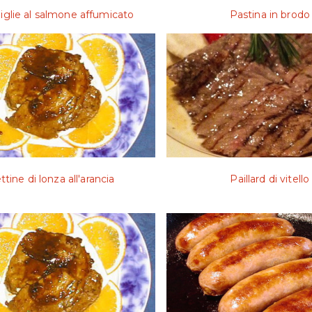
iglie al salmone affumicato
Pastina in brodo
ttine di lonza all'arancia
Paillard di vitello