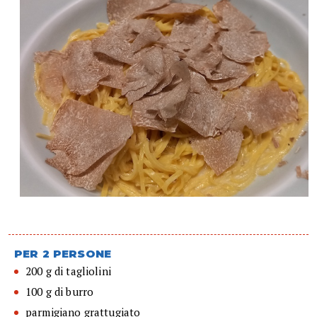
PER 2 PERSONE
200 g di tagliolini
100 g di burro
parmigiano grattugiato