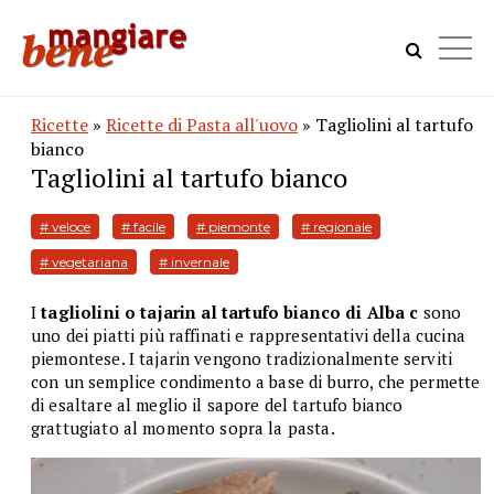
Ricette
»
Ricette di Pasta all'uovo
» Tagliolini al tartufo
bianco
Tagliolini al tartufo bianco
# veloce
# facile
# piemonte
# regionale
# vegetariana
# invernale
I
tagliolini o
tajarin al tartufo bianco di Alba c
sono
uno dei piatti più raffinati e rappresentativi della cucina
piemontese. I tajarin vengono tradizionalmente serviti
con un semplice condimento a base di burro, che permette
di esaltare al meglio il sapore del tartufo bianco
grattugiato al momento sopra la pasta.