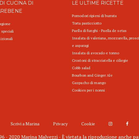
DI CUCINA DI
LE ULTIME RICETTE
AREBENE
Pomodori ripieni di burrata
Torta pasticciotto
tagione
Paella di funghi - Paella de setas
 speciali
Insalata di valeriana, mozzarella, prosc
izionali
e asparagi
Insalata di avocado e tonno
Crostoni di stracciatella e ciliegie
Cobb salad
Bourbon and Ginger Ale
Gazpacho di mango
Cookies per i nonni
Scrivi a Marina
Privacy
Cookie
6 - 2020 Marina Malvezzi - È vietata la riproduzione anche pa