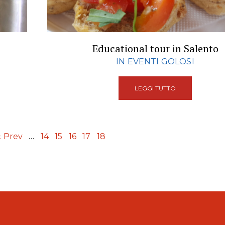
Educational tour in Salento
IN EVENTI GOLOSI
LEGGI TUTTO
‹ Prev
…
14
15
16
17
18