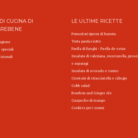
DI CUCINA DI
LE ULTIME RICETTE
AREBENE
Pomodori ripieni di burrata
Torta pasticciotto
tagione
Paella di funghi - Paella de setas
 speciali
Insalata di valeriana, mozzarella, prosc
izionali
e asparagi
Insalata di avocado e tonno
Crostoni di stracciatella e ciliegie
Cobb salad
Bourbon and Ginger Ale
Gazpacho di mango
Cookies per i nonni