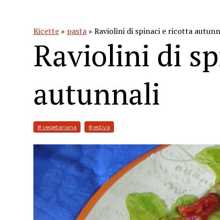
Ricette
»
pasta
» Raviolini di spinaci e ricotta autunn
Raviolini di sp
autunnali
# vegetariana
# estiva