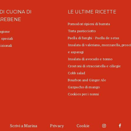
DI CUCINA DI
LE ULTIME RICETTE
AREBENE
Pomodori ripieni di burrata
Torta pasticciotto
tagione
Paella di funghi - Paella de setas
 speciali
Insalata di valeriana, mozzarella, prosc
izionali
e asparagi
Insalata di avocado e tonno
Crostoni di stracciatella e ciliegie
Cobb salad
Bourbon and Ginger Ale
Gazpacho di mango
Cookies per i nonni
Scrivi a Marina
Privacy
Cookie