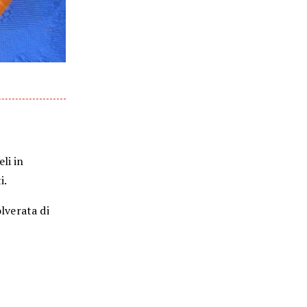
li in
i.
olverata di