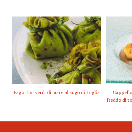
Fagottini verdi di mare al sugo di triglia
Cappello
freddo di t