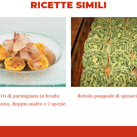
RICETTE SIMILI
tti di parmigiano in brodo
Rotolo pasquale di spinaci
onno, doppio malto e 7 spezie