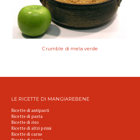
Crumble di mela verde
LE RICETTE DI MANGIAREBENE
Ricette di antipasti
Ricette di pasta
Ricette di riso
Ricette di altri primi
Ricette di carne
Ricette di pesce