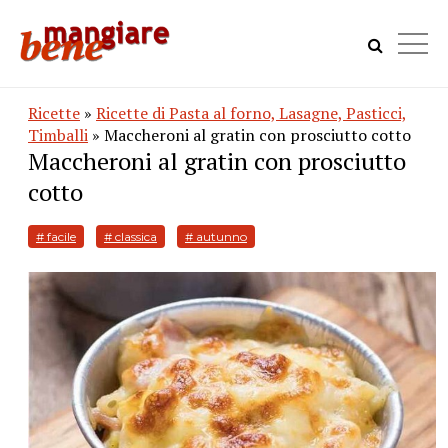
Ricette
»
Ricette di Pasta al forno, Lasagne, Pasticci,
Timballi
» Maccheroni al gratin con prosciutto cotto
Maccheroni al gratin con prosciutto
cotto
# facile
# classica
# autunno