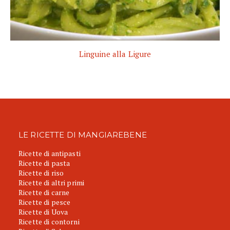
Linguine alla Ligure
LE RICETTE DI MANGIAREBENE
Ricette di antipasti
Ricette di pasta
Ricette di riso
Ricette di altri primi
Ricette di carne
Ricette di pesce
Ricette di Uova
Ricette di contorni