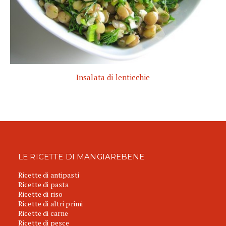
Insalata di lenticchie
LE RICETTE DI MANGIAREBENE
Ricette di antipasti
Ricette di pasta
Ricette di riso
Ricette di altri primi
Ricette di carne
Ricette di pesce