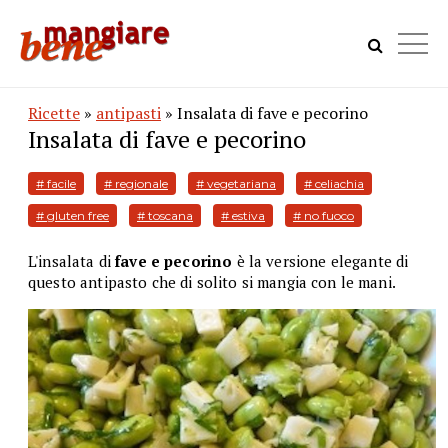
Ricette
»
antipasti
» Insalata di fave e pecorino
Insalata di fave e pecorino
# facile
# regionale
# vegetariana
# celiachia
# gluten free
# toscana
# estiva
# no fuoco
L'insalata di
fave e pecorino
è la versione elegante di
questo antipasto che di solito si mangia con le mani.