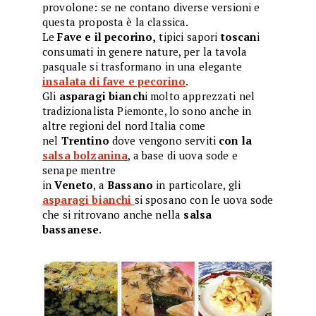
provolone: se ne contano diverse versioni e
questa proposta è la classica.
Le
Fave e il pecorino,
tipici sapori
toscan
i
consumati in genere nature, per la tavola
pasquale si trasformano in una elegante
insalata di fave e pecorino
.
Gli
asparagi bianch
i molto apprezzati nel
tradizionalista Piemonte, lo sono anche in
altre regioni del nord Italia come
nel
Trentino
dove vengono serviti
con la
salsa bolzanina
, a base di uova sode e
senape mentre
in
Veneto
, a
Bassano
in particolare, gli
asparagi bianchi
si sposano con le uova sode
che si ritrovano anche nella
salsa
bassanese
.