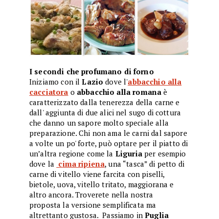
I secondi che profumano di forno
Iniziamo con il
Lazio
dove l'
abbacchio alla
cacciatora
o
abbacchio alla romana
è
caratterizzato dalla tenerezza della carne e
dall' aggiunta di due alici nel sugo di cottura
che danno un sapore molto speciale alla
preparazione. Chi non ama le carni dal sapore
a volte un po' forte, può optare per il piatto di
un’altra regione come la
Liguria
per esempio
dove la
c
ima ripiena
, una “tasca” di petto di
carne di vitello viene farcita con piselli,
bietole, uova, vitello tritato, maggiorana e
altro ancora. Troverete nella nostra
proposta la versione semplificata ma
altrettanto gustosa. Passiamo in
Puglia