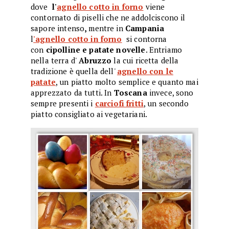
dove
l'
agnello cotto in forno
viene
contornato di piselli che ne addolciscono il
sapore intenso
,
mentre in
Campania
l
'agnello cotto in forno
si contorna
con
cipolline e patate novelle
. Entriamo
nella terra d'
Abruzzo
la cui ricetta della
tradizione è quella dell'
agnello con le
patate
, un piatto molto semplice e quanto mai
apprezzato da tutti. In
Toscana
invece, sono
sempre presenti i
carciofi fritti
, un secondo
piatto consigliato ai vegetariani.