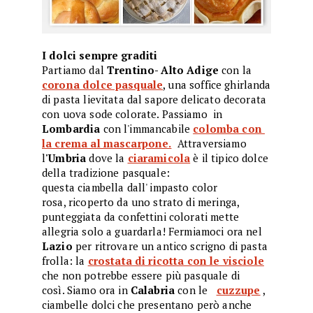
I dolci sempre graditi
Partiamo dal
Trentino- Alto Adige
con la
corona dolce pasquale
, una soffice ghirlanda
di pasta lievitata dal sapore delicato decorata
con uova sode colorate. Passiamo in
Lombardia
con l'immancabile
colomba con
la crema al mascarpone.
Attraversiamo
l
'Umbria
dove la
ciaramicola
è il tipico dolce
della tradizione pasquale:
questa ciambella dall' impasto color
rosa, ricoperto da uno strato di meringa,
punteggiata da confettini colorati mette
allegria solo a guardarla! Fermiamoci ora nel
Lazio
per ritrovare un antico scrigno di pasta
frolla: la
crostata di ricotta con le visciole
che non potrebbe essere più pasquale di
così. Siamo ora in
Calabria
con le
cuzzupe
,
ciambelle dolci che presentano però anche