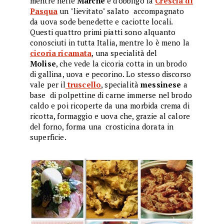
mentre nelle
Marche
è d'obbligo la
Crescia di
Pasqua
un "lievitato" salato accompagnato
da uova sode benedette e caciotte locali.
Questi quattro primi piatti sono alquanto
conosciuti in tutta Italia, mentre lo è meno la
cicoria ricamata
, una specialità del
Molise
, che vede la cicoria cotta in un brodo
di gallina, uova e pecorino. Lo stesso discorso
vale per il
truscello
, specialità
messinese
a
base di polpettine di carne immerse nel brodo
caldo e poi ricoperte da una morbida crema di
ricotta, formaggio e uova che, grazie al calore
del forno, forma una crosticina dorata in
superficie.