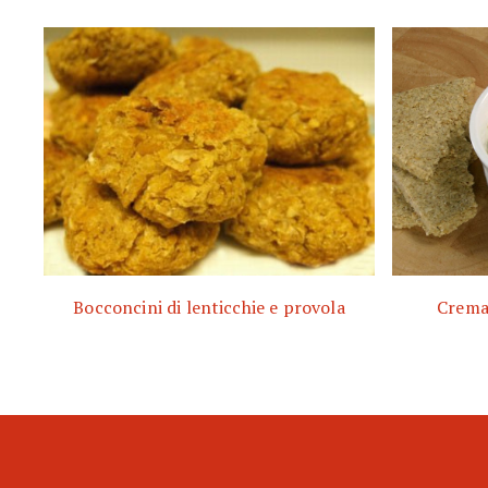
Bocconcini di lenticchie e provola
Crema 