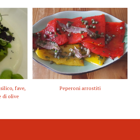
ilico, fave,
Peperoni arrostiti
 di olive