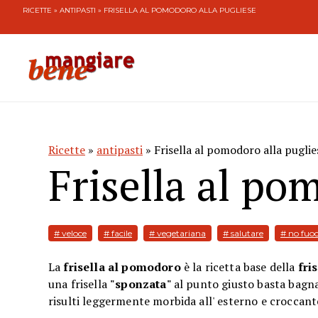
RICETTE
»
ANTIPASTI
» FRISELLA AL POMODORO ALLA PUGLIESE
Ricette
»
antipasti
» Frisella al pomodoro alla puglie
Frisella al po
# veloce
# facile
# vegetariana
# salutare
# no fuo
La
frisella al pomodoro
è la ricetta base della
fri
una frisella
"sponzata"
al punto giusto basta bagna
risulti leggermente morbida all' esterno e croccant