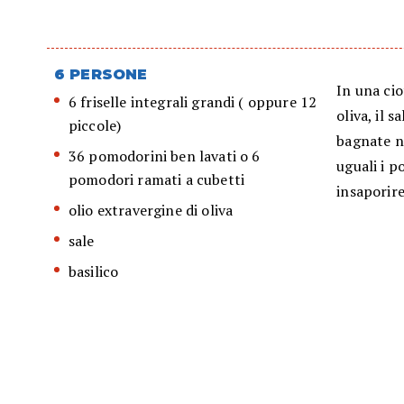
6 PERSONE
In una cio
6 friselle integrali grandi ( oppure 12
oliva, il s
piccole)
bagnate ne
36 pomodorini ben lavati o 6
uguali i 
pomodori ramati a cubetti
insaporir
olio extravergine di oliva
sale
basilico