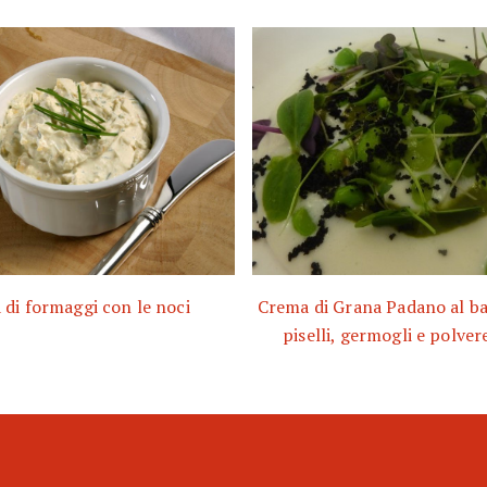
di formaggi con le noci
Crema di Grana Padano al bas
piselli, germogli e polvere