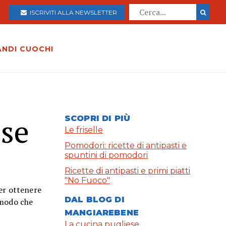
ISCRIVITI ALLA NEWSLETTER
ANDI CUOCHI
ese
SCOPRI DI PIÙ
Le friselle
Pomodori: ricette di antipasti e
spuntini di pomodori
Ricette di antipasti e primi piatti
"No Fuoco"
Per ottenere
DAL BLOG DI
 modo che
MANGIAREBENE
La cucina pugliese