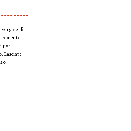
ravergine di
velocemente
n parti
. Lasciate
ito.