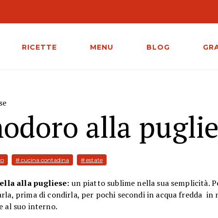
RICETTE
MENU
BLOG
GR
se
modoro alla pugli
co
# cucina contadina
# estate
sella alla pugliese:
un piatto sublime nella sua semplicità. 
rla, prima di condirla, per pochi secondi in acqua fredda in
e al suo interno.