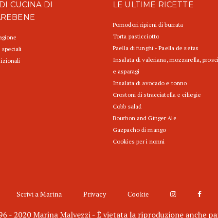
DI CUCINA DI
LE ULTIME RICETTE
AREBENE
Pomodori ripieni di burrata
Torta pasticciotto
tagione
Paella di funghi - Paella de setas
 speciali
Insalata di valeriana, mozzarella, prosc
izionali
e asparagi
Insalata di avocado e tonno
Crostoni di stracciatella e ciliegie
Cobb salad
Bourbon and Ginger Ale
Gazpacho di mango
Cookies per i nonni
Scrivi a Marina
Privacy
Cookie
6 - 2020 Marina Malvezzi - È vietata la riproduzione anche pa