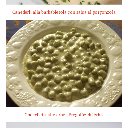
Canederli alla barbabietola con salsa al gorgonzola
Gnocchetti alle erbe - Fregolòz di Jèrbis