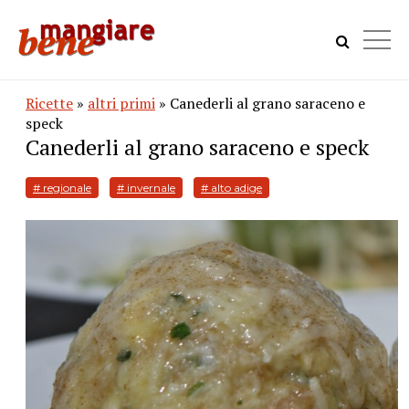
Ricette
»
altri primi
» Canederli al grano saraceno e
speck
Canederli al grano saraceno e speck
# regionale
# invernale
# alto adige