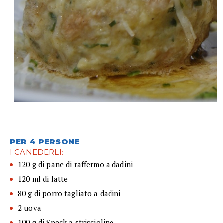
PER 4 PERSONE
I CANEDERLI:
120 g di pane di raffermo a dadini
120 ml di latte
80 g di porro tagliato a dadini
2 uova
100 g di Speck a striscioline