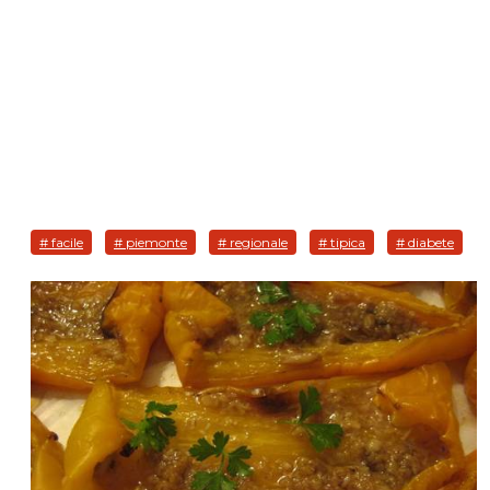
# facile
# piemonte
# regionale
# tipica
# diabete