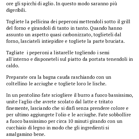
ore gli spicchi di aglio. In questo modo saranno più
digeribili.
Togliete la pellicina dei peperoni mettendoli sotto il grill
del forno e girandoli di tanto in tanto. Quando hanno
assunto un aspetto quasi carbonizzato, toglieteli dal
forno, lasciateli intiepidire e togliete la parte bruciata.
Tagliate i peperoni a listarelle togliendo i semi
all'interno e disponeteli sul piatto da portata tenendoli in
caldo.
Preparate ora la bagna cauda raschiando con un
coltellino le acciughe e togliete loro le lische.
In un pentolino fate sciogliere il burro a fuoco bassissimo,
unite l'aglio che avrete scolato dal latte e tritato
finemente, lasciando che si disfi senza prendere colore e
per ultimo aggiungete l'olio e le acciughe. Fate sobbollire
a fuoco bassissimo per circa 10 minuti girando con un
cucchiaio di legno in modo che gli ingredienti si
amalgamino bene.