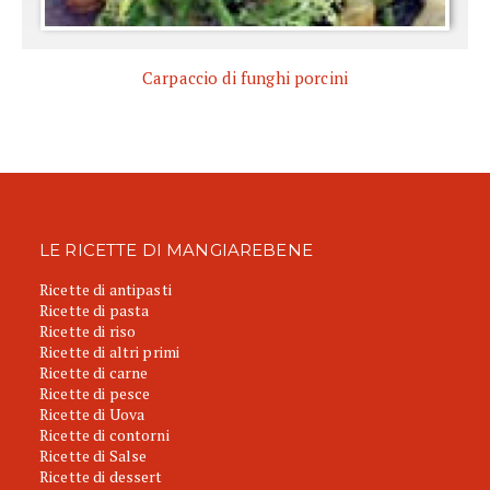
Carpaccio di funghi porcini
LE RICETTE DI MANGIAREBENE
Ricette di antipasti
Ricette di pasta
Ricette di riso
Ricette di altri primi
Ricette di carne
Ricette di pesce
Ricette di Uova
Ricette di contorni
Ricette di Salse
Ricette di dessert