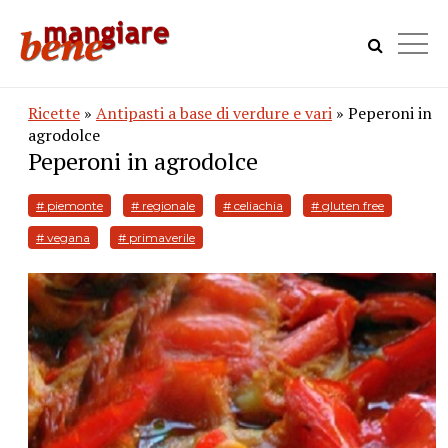
Ricette
»
Antipasti a base di verdure e vari
» Peperoni in
agrodolce
Peperoni in agrodolce
# piemonte
# regionale
# celiachia
# gluten free
# vegana
# primaverile