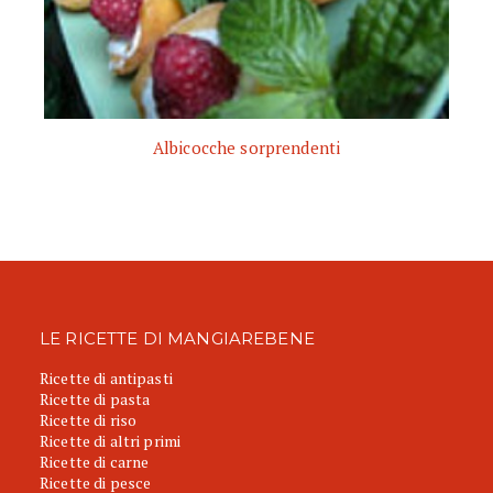
Albicocche sorprendenti
LE RICETTE DI MANGIAREBENE
Ricette di antipasti
Ricette di pasta
Ricette di riso
Ricette di altri primi
Ricette di carne
Ricette di pesce