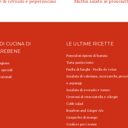
 di cetriolo e peperoncino
Muffin salato al prosciut
DI CUCINA DI
LE ULTIME RICETTE
AREBENE
Pomodori ripieni di burrata
Torta pasticciotto
tagione
Paella di funghi - Paella de setas
 speciali
Insalata di valeriana, mozzarella, prosc
izionali
e asparagi
Insalata di avocado e tonno
Crostoni di stracciatella e ciliegie
Cobb salad
Bourbon and Ginger Ale
Gazpacho di mango
Cookies per i nonni