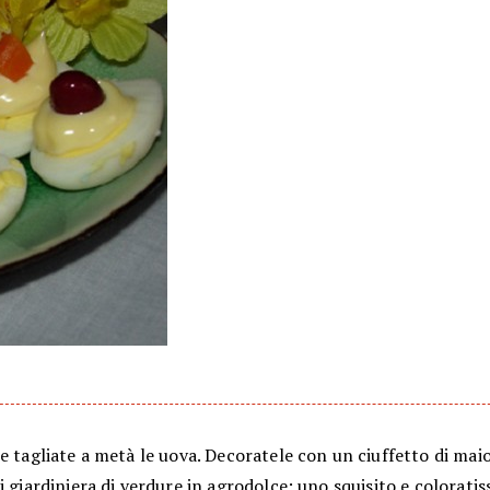
e tagliate a metà le uova. Decoratele con un ciuffetto di mai
i giardiniera di verdure in agrodolce: uno squisito e colorati