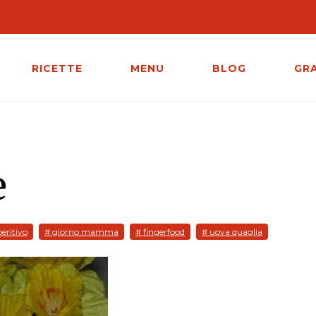
RICETTE
MENU
BLOG
GR
e
eritivo
# giorno mamma
# fingerfood
# uova quaglia