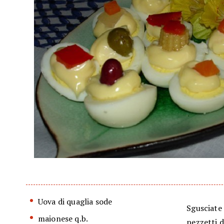
Uova di quaglia sode
Sgusciate 
maionese q.b.
pezzetti d