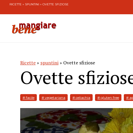
RICETTE
»
SPUNTINI
» OVETTE SFIZIOSE
Ricette
»
spuntini
» Ovette sfiziose
Ovette sfizios
# facile
# vegetariana
# celiachia
# gluten free
# ap