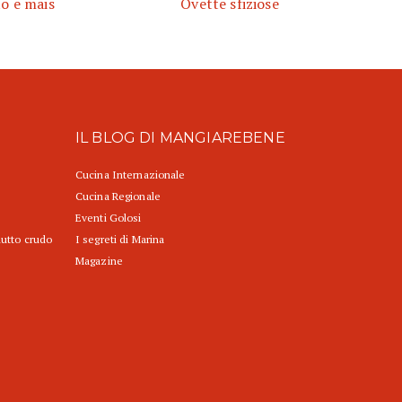
to e mais
Ovette sfiziose
IL BLOG DI MANGIAREBENE
Cucina Internazionale
Cucina Regionale
Eventi Golosi
iutto crudo
I segreti di Marina
Magazine