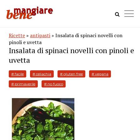
Ricette
»
antipasti
» Insalata di spinaci novelli con
pinoli e uvetta
Insalata di spinaci novelli con pinoli e
uvetta
# facile
# celiachia
# gluten free
# vegana
# primaverile
# no fuoco