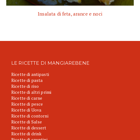
Insalata di feta, arance e noci
LE RICETTE DI MANGIAREBENE
Ricette di antipasti
Ricette di pasta
Ricette di riso
Ricette di altri primi
Ricette di carne
Ricette di pesce
Ricette di Uova
Ricette di contorni
Ricette di Salse
Ricette di dessert
Ricette di drink
Ricette di spuntini