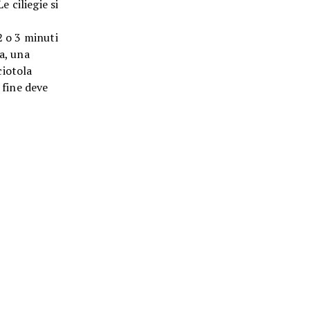
 ciliegie si
2 o 3 minuti
a, una
ciotola
 fine deve