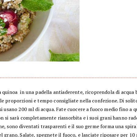
a quinoa in una padella antiaderente, ricoprendola di acqua 
e proporzioni e tempo consigliate nella confezione. Di solit
si usano 200 ml di acqua. Fate cuocere a fuoco medio fino a 
n si sarà completamente riassorbita e i suoi grani hanno rad
e, sono diventati trasparenti e il suo germe forma una spiral
l grano. Salate, spegnete il fuoco, e lasciate riposare per 10