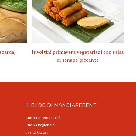
zzarda)
Involtini primavera vegetariani con salsa
di senape piccante
IL BLOG DI MANGIAREBENE
Cucina Internazionale
Cucina Regionale
Eventi Golosi