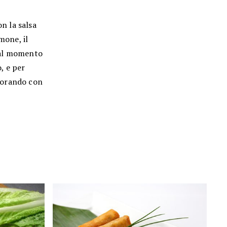
on la salsa
mone, il
, al momento
o, e per
ecorando con