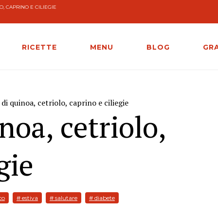
O, CAPRINO E CILIEGIE
RICETTE
MENU
BLOG
GR
di quinoa, cetriolo, caprino e ciliegie
noa, cetriolo,
gie
co
# estiva
# salutare
# diabete