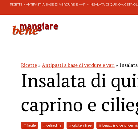
RICETTE
»
ANTIPASTI A BASE DI VERDURE E VARI
» INSALATA DI QUINOA, CETRIOL
Ricette
»
Antipasti a base di verdure e vari
» Insalata 
Insalata di qui
caprino e cilie
# facile
# celiachia
# gluten free
# basso indice glicemi