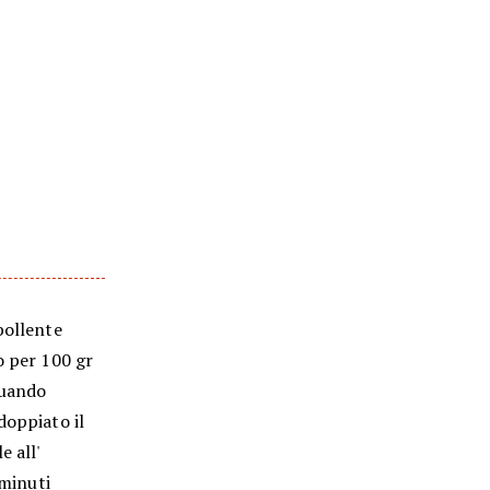
bollente
o per 100 gr
quando
doppiato il
e all'
 minuti