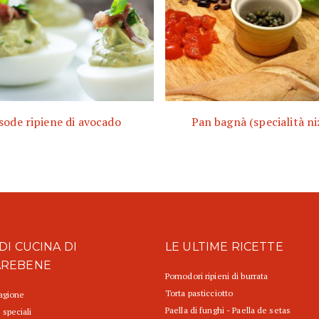
sode ripiene di avocado
Pan bagnà (specialità ni
DI CUCINA DI
LE ULTIME RICETTE
AREBENE
Pomodori ripieni di burrata
Torta pasticciotto
tagione
Paella di funghi - Paella de setas
 speciali