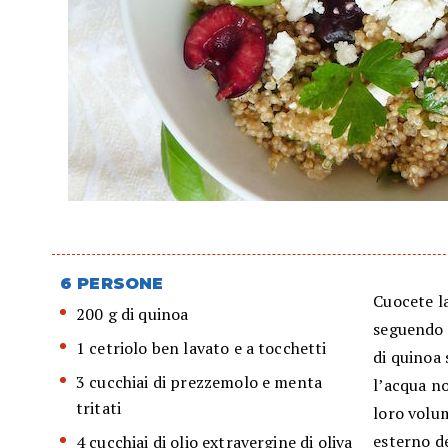
6 PERSONE
Cuocete l
200 g di quinoa
seguendo l
1 cetriolo ben lavato e a tocchetti
di quinoa 
3 cucchiai di prezzemolo e menta
l’acqua no
tritati
loro volum
esterno de
4 cucchiai di olio extravergine di oliva