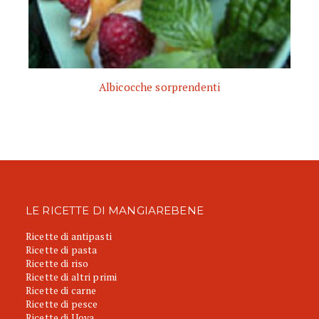
Albicocche sorprendenti
LE RICETTE DI MANGIAREBENE
Ricette di antipasti
Ricette di pasta
Ricette di riso
Ricette di altri primi
Ricette di carne
Ricette di pesce
Ricette di Uova