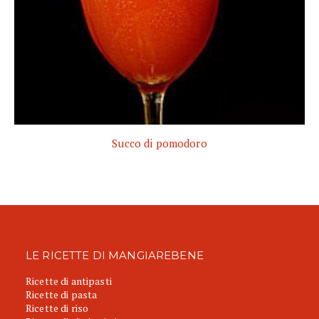
Succo di pomodoro
LE RICETTE DI MANGIAREBENE
Ricette di antipasti
Ricette di pasta
Ricette di riso