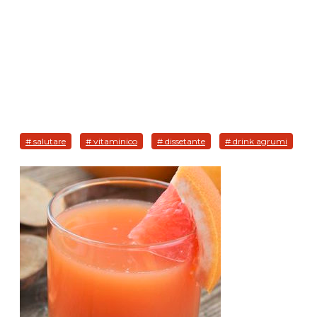
# salutare
# vitaminico
# dissetante
# drink agrumi