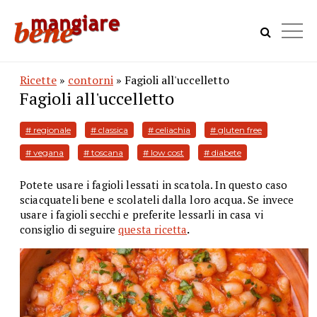
Ricette
»
contorni
» Fagioli all'uccelletto
Fagioli all'uccelletto
# regionale
# classica
# celiachia
# gluten free
# vegana
# toscana
# low cost
# diabete
Potete usare i fagioli lessati in scatola. In questo caso
sciacquateli bene e scolateli dalla loro acqua. Se invece
usare i fagioli secchi e preferite lessarli in casa vi
consiglio di seguire
questa ricetta
.