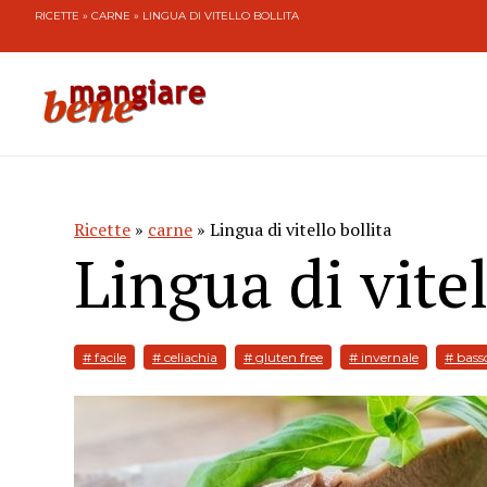
RICETTE
»
CARNE
» LINGUA DI VITELLO BOLLITA
Ricette
»
carne
» Lingua di vitello bollita
Lingua di vitel
# facile
# celiachia
# gluten free
# invernale
# bass