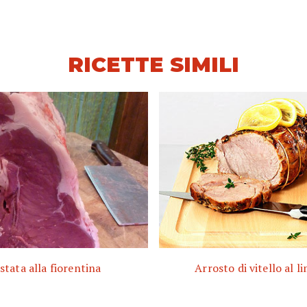
RICETTE SIMILI
stata alla fiorentina
Arrosto di vitello al 