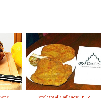
limone
Cotoletta alla milanese De.Co