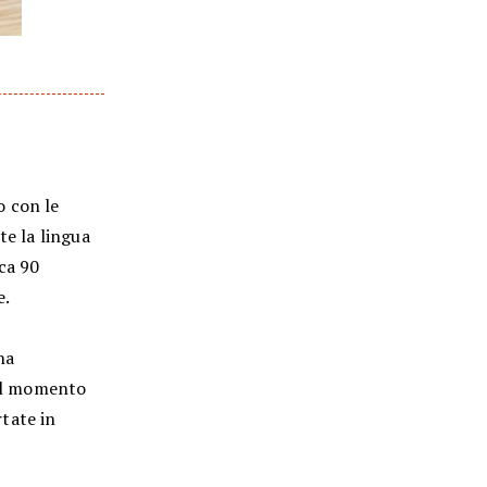
o con le
te la lingua
ca 90
e.
na
 Al momento
rtate in