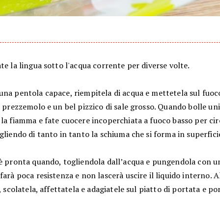
te la lingua sotto l'acqua corrente per diverse volte.
una pentola capace, riempitela di acqua e mettetela sul fuoc
l prezzemolo e un bel pizzico di sale grosso. Quando bolle uni
la fiamma e fate cuocere incoperchiata a fuoco basso per cir
gliendo di tanto in tanto la schiuma che si forma in superfici
 è pronta quando, togliendola dall’acqua e pungendola con u
farà poca resistenza e non lascerà uscire il liquido interno.
a, scolatela, affettatela e adagiatele sul piatto di portata e po