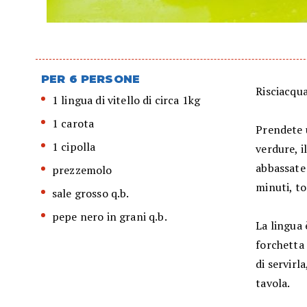
PER 6 PERSONE
Risciacqua
1 lingua di vitello di circa 1kg
1 carota
Prendete 
1 cipolla
verdure, i
abbassate 
prezzemolo
minuti, to
sale grosso q.b.
pepe nero in grani q.b.
La lingua
forchetta 
di servirl
tavola.