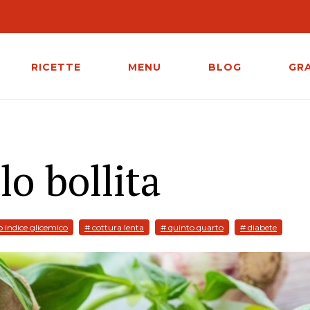
RICETTE
MENU
BLOG
GR
lo bollita
o indice glicemico
# cottura lenta
# quinto quarto
# diabete