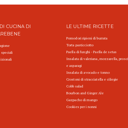
DI CUCINA DI
LE ULTIME RICETTE
AREBENE
Pomodori ripieni di burrata
Torta pasticciotto
tagione
Paella di funghi - Paella de setas
 speciali
Insalata di valeriana, mozzarella, prosc
izionali
e asparagi
Insalata di avocado e tonno
Crostoni di stracciatella e ciliegie
Cobb salad
Bourbon and Ginger Ale
Gazpacho di mango
Cookies per i nonni