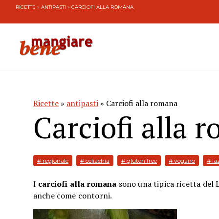
RICETTE
»
ANTIPASTI
» CARCIOFI ALLA ROMANA
Ricette
»
antipasti
» Carciofi alla romana
Carciofi alla 
# regionale
# celiachia
# gluten free
# vegano
# la
I
carciofi alla romana
sono una tipica ricetta del 
anche come contorni.