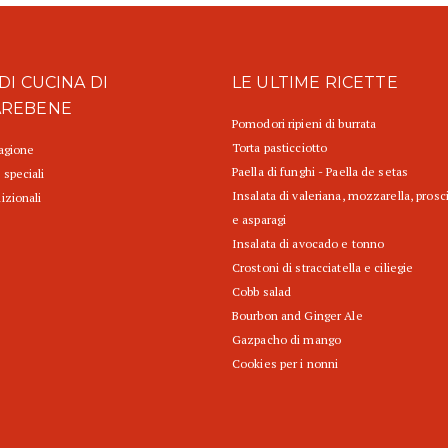
DI CUCINA DI
LE ULTIME RICETTE
AREBENE
Pomodori ripieni di burrata
Torta pasticciotto
tagione
Paella di funghi - Paella de setas
 speciali
Insalata di valeriana, mozzarella, prosc
izionali
e asparagi
Insalata di avocado e tonno
Crostoni di stracciatella e ciliegie
Cobb salad
Bourbon and Ginger Ale
Gazpacho di mango
Cookies per i nonni