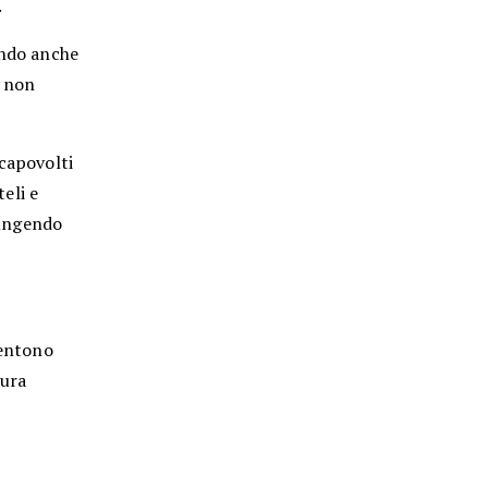
.
ando anche
e non
 capovolti
teli e
giungendo
sentono
tura