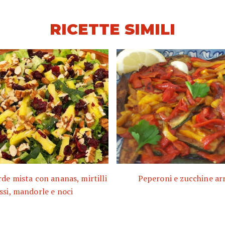
RICETTE SIMILI
rde mista con ananas, mirtilli
Peperoni e zucchine ar
ssi, mandorle e noci