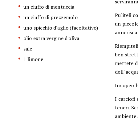
serviranno
un ciuffo di mentuccia
Puliteli c
un ciuffo di prezzemolo
un piccolo
uno spicchio d'aglio (facoltativo)
annerisca
olio extra vergine d'oliva
Riempiteli
sale
ben strett
1 limone
mettete de
dell' acqu
Incoperchi
I carciofi
teneri. Sc
ambiente.