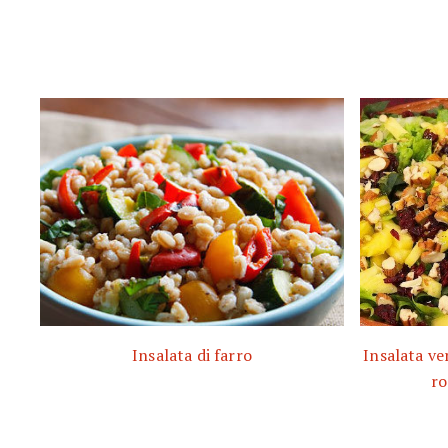
Insalata di farro
Insalata ve
ro