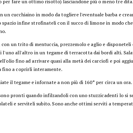
 per fare un ottimo risotto) lasciandone più o meno tre dita
on un cucchiaino in modo da togliere l'eventuale barba e cre
 spazio infine strofinateli con il succo di limone in modo ch
no.
 con un trito di mentuccia, prezzemolo e aglio e disponeteli
i l'uno all'altro in un tegame di terracotta dai bordi alti. Sala
ll'olio fino ad arrivare quasi alla metà dei carciofi e poi ag
a fino a coprirli interamente.
ate il tegame e infornate a non più di 160° per circa un ora.
 sono pronti quando infilzandoli con uno stuzzicadenti lo si 
olateli e serviteli subito. Sono anche ottimi serviti a tempera