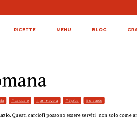
RICETTE
MENU
BLOG
GR
romana
zio
# salutare
# primavera
# tipica
# diabete
Lazio. Questi carciofi possono essere serviti non solo come a