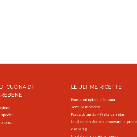
DI CUCINA DI
LE ULTIME RICETTE
AREBENE
Pomodori ripieni di burrata
Torta pasticciotto
tagione
Paella di funghi - Paella de setas
 speciali
Insalata di valeriana, mozzarella, prosc
izionali
e asparagi
Insalata di avocado e tonno