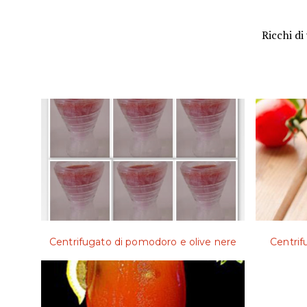
Ricchi di
Centrifugato di pomodoro e olive nere
Centri