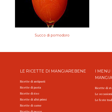
Succo di pomodoro
LE RICETTE DI MANGIAREBENE
I MENU 
MANGI
Ricette di antipasti
Ricette di pasta
Ricette di s
Ricette di riso
Le occasioni
Ricette di altri primi
Le feste trad
Ricette di carne
Ricette di pesce