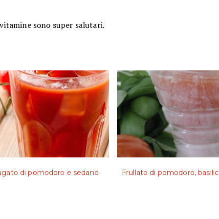
 vitamine sono super salutari.
fugato di pomodoro e sedano
Frullato di pomodoro, basili