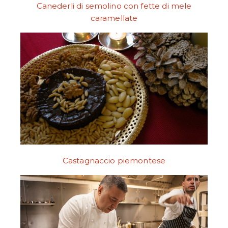
Canederli di semolino con fette di mele
caramellate
Castagnaccio piemontese