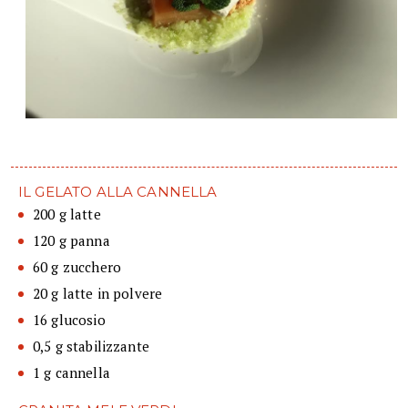
IL GELATO ALLA CANNELLA
200 g latte
120 g panna
60 g zucchero
20 g latte in polvere
16 glucosio
0,5 g stabilizzante
1 g cannella