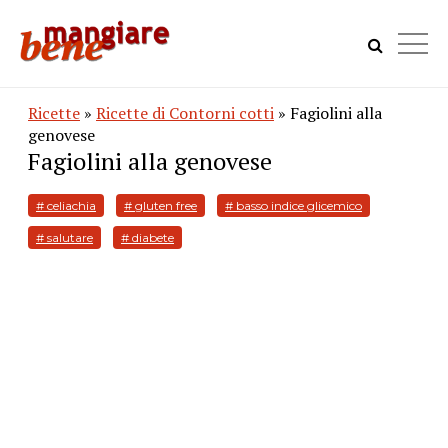
Ricette
»
Ricette di Contorni cotti
» Fagiolini alla
genovese
Fagiolini alla genovese
# celiachia
# gluten free
# basso indice glicemico
# salutare
# diabete