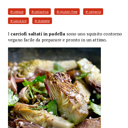
# veloce
# celiachia
# gluten free
# vegana
# salutare
# diabete
I
carciofi saltati in padella
sono uno squisito contorno
vegano facile da preparare e pronto in un attimo.