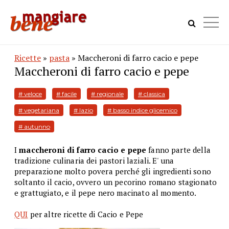
Ricette
»
pasta
» Maccheroni di farro cacio e pepe
Maccheroni di farro cacio e pepe
# veloce
# facile
# regionale
# classica
# vegetariana
# lazio
# basso indice glicemico
# autunno
I
maccheroni di farro cacio e pepe
fanno parte della
tradizione culinaria dei pastori laziali. E' una
preparazione molto povera perché gli ingredienti sono
soltanto il cacio, ovvero un pecorino romano stagionato
e grattugiato, e il pepe nero macinato al momento.
QUI
per altre ricette di Cacio e Pepe