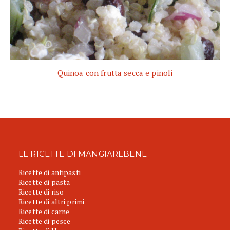
Quinoa con frutta secca e pinoli
LE RICETTE DI MANGIAREBENE
Ricette di antipasti
Ricette di pasta
Ricette di riso
Ricette di altri primi
Ricette di carne
Ricette di pesce