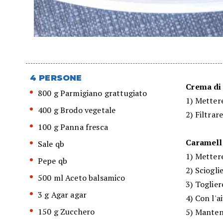
4 PERSONE
Crema di
800 g Parmigiano grattugiato
1) Mettere
400 g Brodo vegetale
2) Filtrar
100 g Panna fresca
Caramelle
Sale qb
1) Mettere
Pepe qb
2) Sciogli
500 ml Aceto balsamico
3) Toglier
3 g Agar agar
4) Con l'a
150 g Zucchero
5) Manten