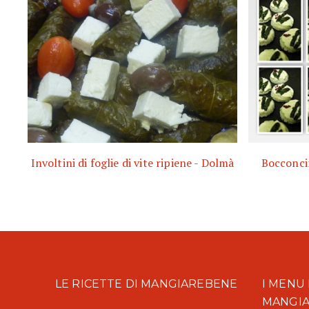
Involtini di foglie di vite ripiene - Dolmà
Bocconcin
LE RICETTE DI MANGIAREBENE
I MENU 
MANGI