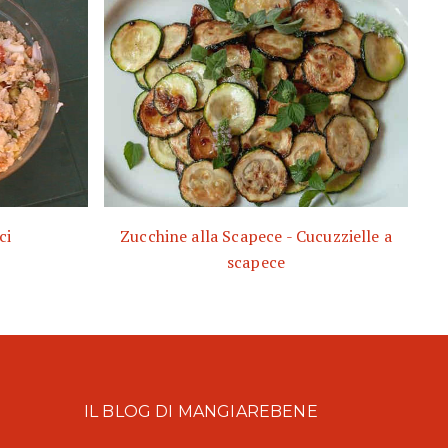
ci
Zucchine alla Scapece - Cucuzzielle a
scapece
IL BLOG DI MANGIAREBENE