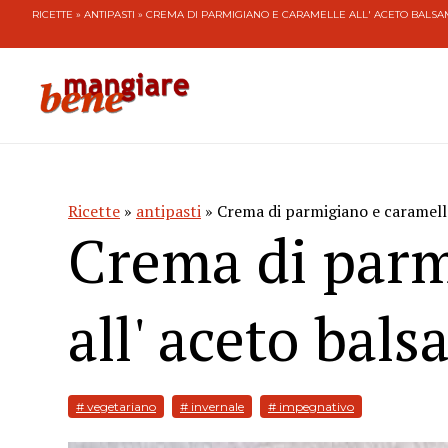
RICETTE
»
ANTIPASTI
» CREMA DI PARMIGIANO E CARAMELLE ALL' ACETO BALSA
Ricette
»
antipasti
» Crema di parmigiano e caramelle
Crema di parm
all' aceto bals
# vegetariano
# invernale
# impegnativo