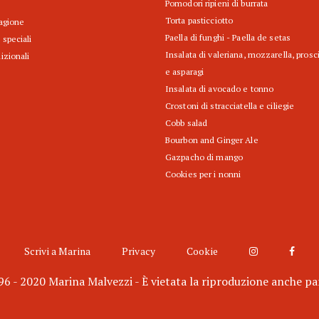
Pomodori ripieni di burrata
Torta pasticciotto
tagione
Paella di funghi - Paella de setas
 speciali
Insalata di valeriana, mozzarella, prosc
izionali
e asparagi
Insalata di avocado e tonno
Crostoni di stracciatella e ciliegie
Cobb salad
Bourbon and Ginger Ale
Gazpacho di mango
Cookies per i nonni
Scrivi a Marina
Privacy
Cookie
6 - 2020 Marina Malvezzi - È vietata la riproduzione anche pa