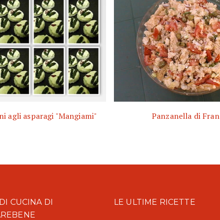
i agli asparagi "Mangiami"
Panzanella di Fran
DI CUCINA DI
LE ULTIME RICETTE
AREBENE