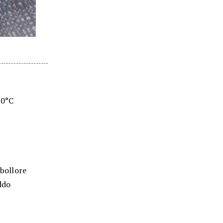
60°C
 bollore
eddo