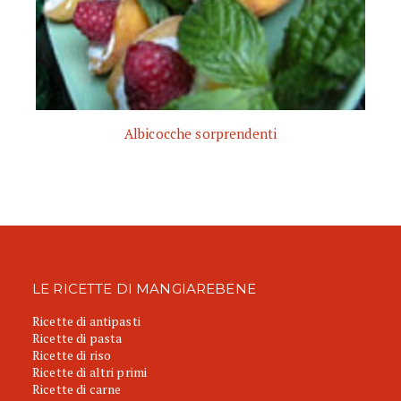
Albicocche sorprendenti
LE RICETTE DI MANGIAREBENE
Ricette di antipasti
Ricette di pasta
Ricette di riso
Ricette di altri primi
Ricette di carne