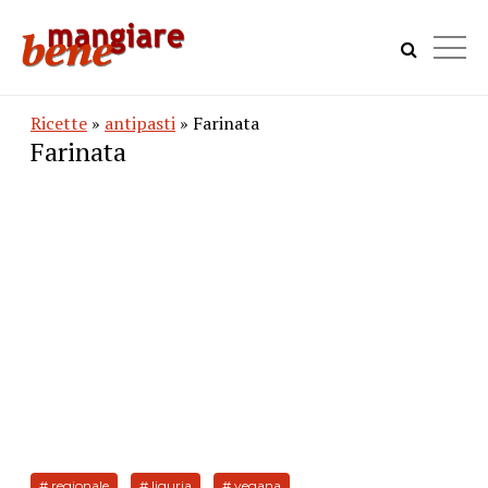
Ricette
»
antipasti
» Farinata
Farinata
# regionale
# liguria
# vegana