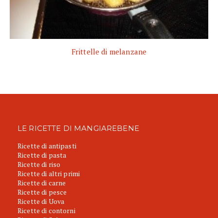
Frittelle di melanzane
LE RICETTE DI MANGIAREBENE
Ricette di antipasti
Ricette di pasta
Ricette di riso
Ricette di altri primi
Ricette di carne
Ricette di pesce
Ricette di Uova
Ricette di contorni