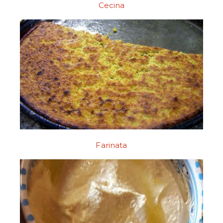
Cecina
Farinata