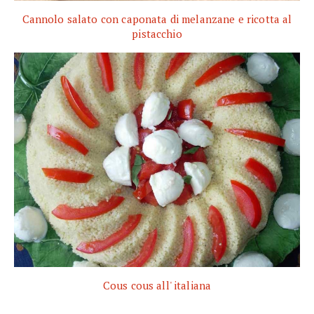
Cannolo salato con caponata di melanzane e ricotta al
pistacchio
Cous cous all' italiana