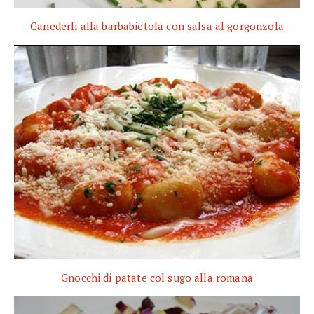
Canederli alla barbabietola con salsa al gorgonzola
Gnocchi di patate col sugo alla romana