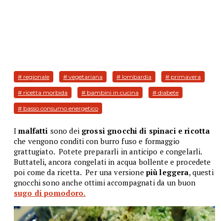
# regionale
# vegetariana
# lombardia
# primavera
# ricetta morbida
# bambini in cucina
# diabete
# basso consumo energetico
I
malfatti
sono dei
grossi gnocchi di spinaci e ricotta
che vengono conditi con burro fuso e formaggio
grattugiato. Potete prepararli in anticipo e congelarli.
Buttateli, ancora congelati in acqua bollente e procedete
poi come da ricetta. Per una versione
più leggera
, questi
gnocchi sono anche ottimi accompagnati da un buon
sugo di pomodoro.