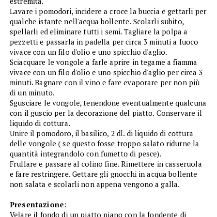
estremità.
Lavare i pomodori, incidere a croce la buccia e gettarli per
qualche istante nell'acqua bollente. Scolarli subito,
spellarli ed eliminare tutti i semi. Tagliare la polpa a
pezzetti e passarla in padella per circa 3 minuti a fuoco
vivace con un filo d'olio e uno spicchio d'aglio.
Sciacquare le vongole a farle aprire in tegame a fiamma
vivace con un filo d'olio e uno spicchio d'aglio per circa 3
minuti. Bagnare con il vino e fare evaporare per non più
di un minuto.
Sgusciare le vongole, tenendone eventualmente qualcuna
con il guscio per la decorazione del piatto. Conservare il
liquido di cottura.
Unire il pomodoro, il basilico, 2 dl. di liquido di cottura
delle vongole ( se questo fosse troppo salato ridurne la
quantità integrandolo con fumetto di pesce).
Frullare e passare al colino fine. Rimettere in casseruola
e fare restringere. Gettare gli gnocchi in acqua bollente
non salata e scolarli non appena vengono a galla.
Presentazione
:
Velare il fondo di un piatto piano con la fondente di