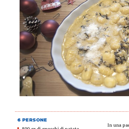
6 PERSONE
In una pad
800 gr di gnocchi di patate