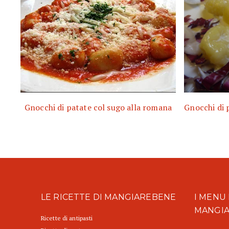
Gnocchi di patate col sugo alla romana
Gnocchi di 
LE RICETTE DI MANGIAREBENE
I MENU 
MANGI
Ricette di antipasti