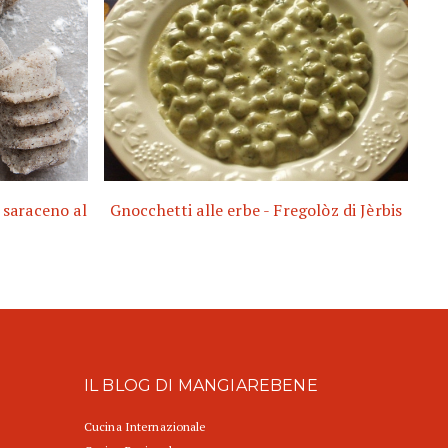
 saraceno al
Gnocchetti alle erbe - Fregolòz di Jèrbis
IL BLOG DI MANGIAREBENE
Cucina Internazionale