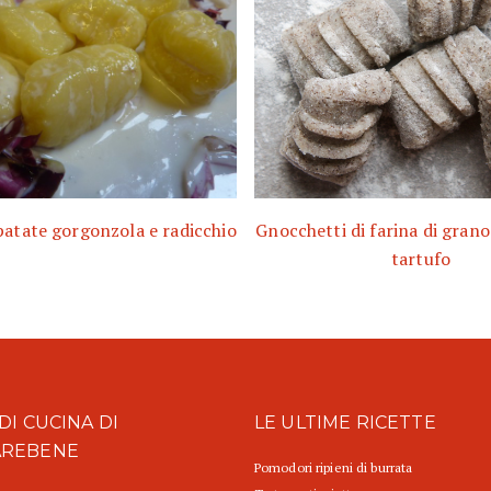
patate gorgonzola e radicchio
Gnocchetti di farina di grano
tartufo
DI CUCINA DI
LE ULTIME RICETTE
AREBENE
Pomodori ripieni di burrata