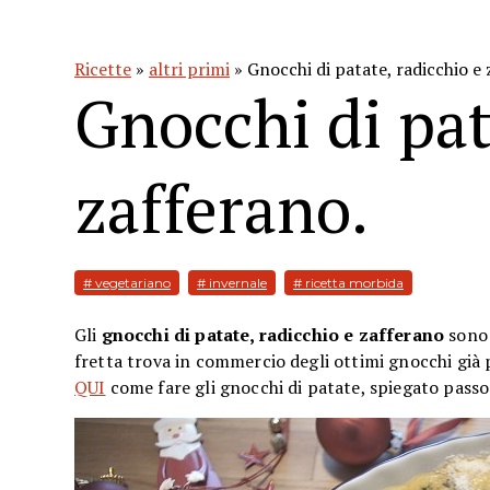
Ricette
»
altri primi
» Gnocchi di patate, radicchio e 
Gnocchi di pat
zafferano.
# vegetariano
# invernale
# ricetta morbida
Gli
gnocchi di patate, radicchio e zafferano
sono 
fretta trova in commercio degli ottimi gnocchi già p
QUI
come fare gli gnocchi di patate, spiegato pass