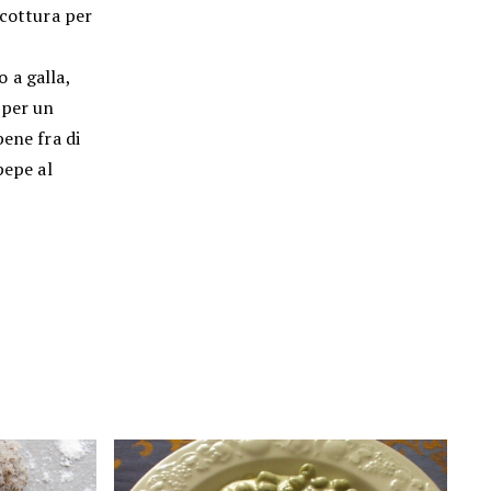
 cottura per
 a galla,
e per un
ene fra di
pepe al