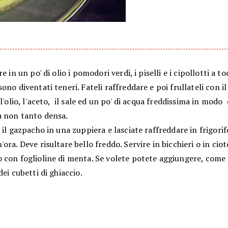
e in un po' di olio i pomodori verdi, i piselli e i cipollotti a t
ono diventati teneri. Fateli raffreddare e poi frullateli con i
 l'olio, l'aceto, il sale ed un po' di acqua freddissima in modo
 non tanto densa.
 il gazpacho in una zuppiera e lasciate raffreddare in frigori
ora. Deve risultare bello freddo. Servire in bicchieri o in ciot
 con foglioline di menta. Se volete potete aggiungere, come 
dei cubetti di ghiaccio.