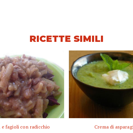
RICETTE SIMILI
 e fagioli con radicchio
Crema di asparag