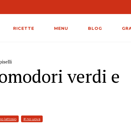
RICETTE
MENU
BLOG
GR
iselli
omodori verdi e
no lattosio
# no uova