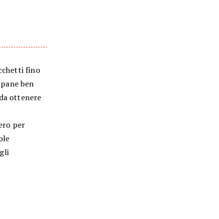
occhetti fino
l pane ben
 da ottenere
fero per
ole
gli