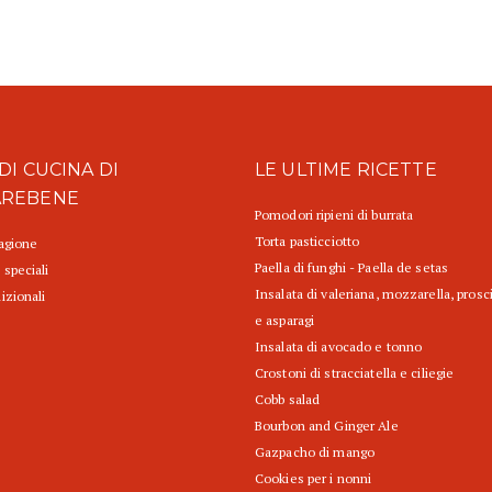
DI CUCINA DI
LE ULTIME RICETTE
AREBENE
Pomodori ripieni di burrata
Torta pasticciotto
tagione
Paella di funghi - Paella de setas
 speciali
Insalata di valeriana, mozzarella, prosc
izionali
e asparagi
Insalata di avocado e tonno
Crostoni di stracciatella e ciliegie
Cobb salad
Bourbon and Ginger Ale
Gazpacho di mango
Cookies per i nonni