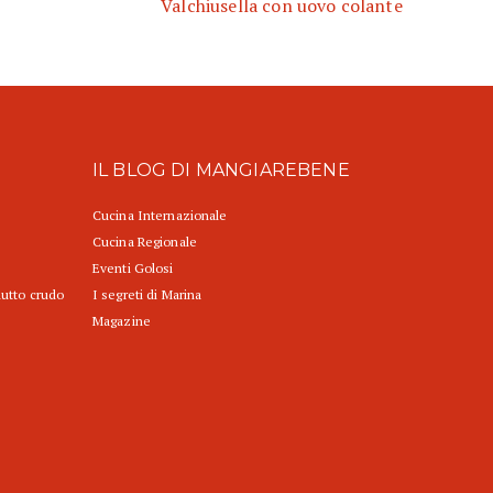
Valchiusella con uovo colante
IL BLOG DI MANGIAREBENE
Cucina Internazionale
Cucina Regionale
Eventi Golosi
iutto crudo
I segreti di Marina
Magazine