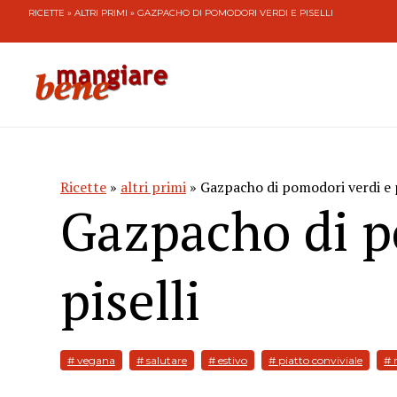
RICETTE
»
ALTRI PRIMI
» GAZPACHO DI POMODORI VERDI E PISELLI
Ricette
»
altri primi
» Gazpacho di pomodori verdi e p
Gazpacho di p
piselli
# vegana
# salutare
# estivo
# piatto conviviale
# 