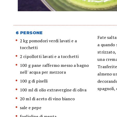
6 PERSONE
Fate saltar
2 kg pomodori verdi lavati e a
a quando s
tocchetti
strizzato,
2 cipollotti lavati e a tocchetti
una crema
100 g pane raffermo messo a bagno
Trasferite
nell' acqua per mezzora
almeno un'
100 g di piselli
decorando
spagnoli, 
100 ml di olio extravergine di oliva
20 ml di aceto di vino bianco
sale e pepe
foglioline di menta